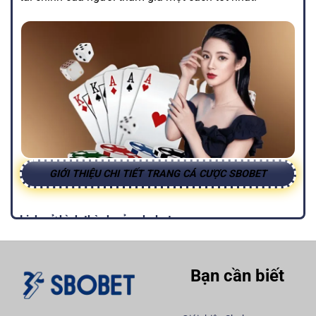
GIỚI THIỆU CHI TIẾT TRANG CÁ CƯỢC SBOBET
Lịch sử hình thành của sbobet
Lịch sử hình thành bắt đầu từ năm 2019, khi
SBOBET
chính thức được thành lập. Trước đó, đã đạt được
Bạn cần biết
nhiều thành công trong lĩnh vực cá cược bóng đá trực
tuyến, nhanh chóng tạo dựng được niềm tin vững chắc
từ đông đảo người chơi. Với mục tiêu vươn lên trở