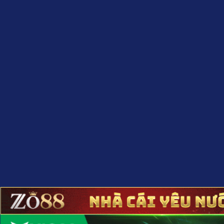
mật, chúng tôi yêu cầu người chơi tạo mật khẩu kết
hợp giữa số, chữ và ký tự đặc biệt, bảo vệ tài khoản
một cách tốt nhất.
Kho game cá cược khủng
SBOBET
mang đến một sân chơi casino trực tuyến đa
dạng, với hàng loạt trò chơi thú vị như bài lá, xóc đĩa,
baccarat, blackjack, roulette, tiến lên và nhiều trò chơi
khác. Không chỉ vậy, tại đây còn sở hữu các phòng chơi
với thiết kế độc đáo, thể hiện phong cách đặc trưng của
các khu vực như Châu Á, Châu Âu và Mỹ.
Đặc biệt, còn
hợp tác với các nhà cung cấp game uy tín như
Evolution Gaming, SA Gaming, Ezugi, Pragmatic Play,
nhằm mang đến cho người chơi những trải nghiệm
tuyệt vời nhất. Người chơi sẽ được đắm chìm trong
không gian sòng bạc đích thực, với những dealer
chuyên nghiệp và duyên dáng, tạo nên những khoảnh
khắc không thể nào quên.