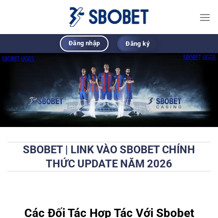
Chuyển
đến
nội
dung
Đăng nhập
Đăng ký
SBOBET | LINK VÀO SBOBET CHÍNH
THỨC UPDATE NĂM 2026
Các Đối Tác Hợp Tác Với Sbobet