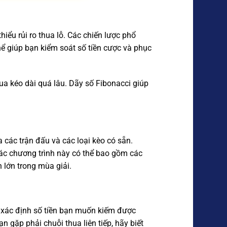
hiểu rủi ro thua lỗ. Các chiến lược phổ
hể giúp bạn kiểm soát số tiền cược và phục
ua kéo dài quá lâu. Dãy số Fibonacci giúp
 các trận đấu và các loại kèo có sẵn.
ác chương trình này có thể bao gồm các
 lớn trong mùa giải.
n xác định số tiền bạn muốn kiếm được
n gặp phải chuỗi thua liên tiếp, hãy biết