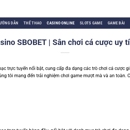
ƯỚNG DẪN
THỂ THAO
CASINO ONLINE
SLOTS GAME
GAME BÀI
sino SBOBET | Sân chơi cá cược uy t
c trực tuyến nổi bật, cung cấp đa dạng các trò chơi cá cược giả
húng tôi mang đến trải nghiệm chơi game mượt mà và an toàn.