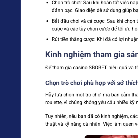
Chọn trò chơi: Sau khi hoàn tất việc nạp
đánh bạc. Giao diện dễ sử dụng giúp bạ
Bắt đầu chơi và cá cược: Sau khi chọn t
cược và các tùy chọn cược để tối ưu hó
Rút tiền thắng cược: Khi đã có lợi nhuậ
Kinh nghiệm tham gia sả
Để tham gia casino SBOBET hiệu quả và tố
Chọn trò chơi phù hợp với sở thíc
Hãy lựa chọn một trò chơi mà bạn cảm thấy
roulette, vì chúng không yêu cầu nhiều kỹ
Tuy nhiên, nếu bạn đã có kinh nghiệm, các
thuật và kỹ năng cá nhân. Việc làm quen với