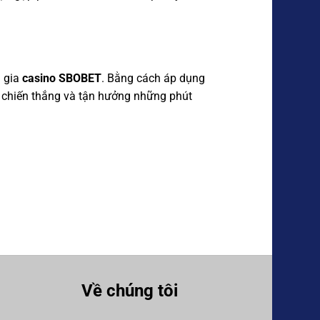
m gia
casino SBOBET
. Bằng cách áp dụng
ội chiến thắng và tận hưởng những phút
Về chúng tôi