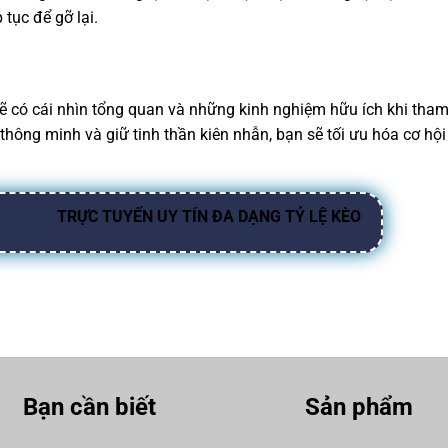
 tục để gỡ lại.
sẽ có cái nhìn tổng quan và những kinh nghiệm hữu ích khi tha
n thông minh và giữ tinh thần kiên nhẫn, bạn sẽ tối ưu hóa cơ h
SBOBET
TRỰC TUYẾN UY TÍN ĐA DẠNG TỶ LỆ KÈO
Bạn cần biết
Sản phẩm