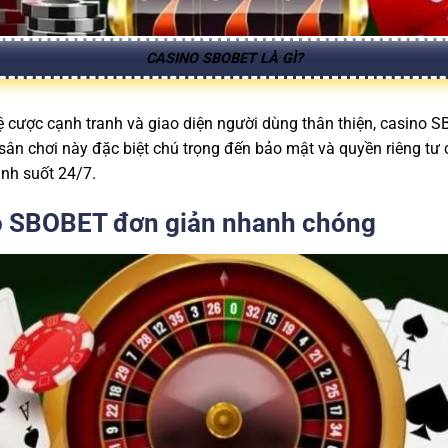
CASINO SBOBET LÀ GÌ?
 lệ cược cạnh tranh và giao diện người dùng thân thiện, casino 
sân chơi này đặc biệt chú trọng đến bảo mật và quyền riêng tư 
tình suốt 24/7.
o SBOBET đơn giản nhanh chóng