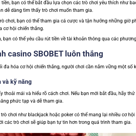
 tiền, bạn có thể bắt đầu lựa chọn các trò chơi yêu thích như ba
n dễ dàng tìm thấy trò chơi muốn tham gia.
rò chơi, bạn có thể tham gia cá cược và tận hưởng những giờ phút
a cơ hội chiến thắng.
n, bạn có thể yêu cầu rút tiền về tài khoản thông qua các phươn
nh casino SBOBET luôn thắng
i đa hóa cơ hội chiến thắng, người chơi cần nắm vững một số 
h và kỹ năng
 thoải mái và hiểu rõ cách chơi. Nếu bạn mới bắt đầu, hãy thử
 năng phức tạp và dễ tham gia.
 trò chơi như blackjack hoặc poker có thể mang lại nhiều cơ hội
 các trò chơi sẽ giúp bạn tự tin hơn trong quá trình tham gia.