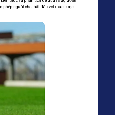
 kiến thức và phân tích để đưa ra dự đoán
ho phép người chơi bắt đầu với mức cược