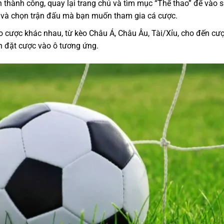
n thành công, quay lại trang chủ và tìm mục “Thể thao” để vào s
a, và chọn trận đấu mà bạn muốn tham gia cá cược.
o cược khác nhau, từ kèo Châu Á, Châu Âu, Tài/Xỉu, cho đến cược 
 đặt cược vào ô tương ứng.