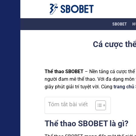
Chuyển
đến
nội
SBOBET
H
dung
Cá cược thể
Thể thao SBOBET
– Nền tảng cá cược thể 
người đam mê thể thao. Với đa dạng môn t
giây phút giải trí tuyệt vời. Cùng
trang chủ
Tóm tắt bài viết
Thể thao SBOBET là gì?