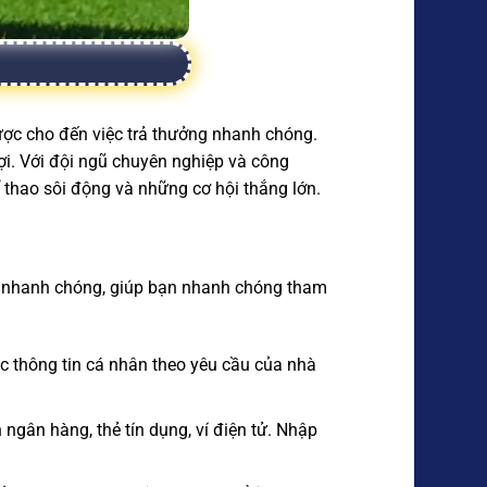
cược cho đến việc trả thưởng nhanh chóng.
lợi. Với đội ngũ chuyên nghiệp và công
ể thao sôi động và những cơ hội thắng lớn.
à nhanh chóng, giúp bạn nhanh chóng tham
ác thông tin cá nhân theo yêu cầu của nhà
ngân hàng, thẻ tín dụng, ví điện tử. Nhập