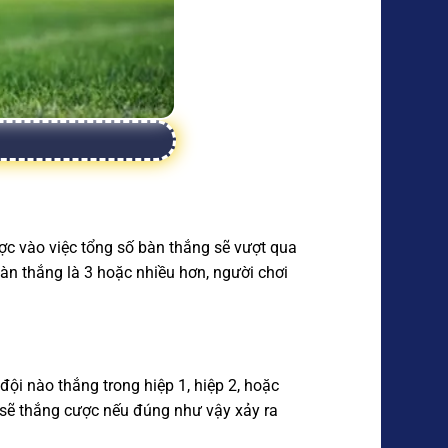
ược vào việc tổng số bàn thắng sẽ vượt qua
 bàn thắng là 3 hoặc nhiều hơn, người chơi
đội nào thắng trong hiệp 1, hiệp 2, hoặc
n sẽ thắng cược nếu đúng như vậy xảy ra