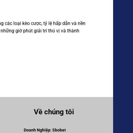
ng các loại kèo cược, tỷ lệ hấp dẫn và nền
hững giờ phút giải trí thú vị và thành
Về chúng tôi
Doanh Nghiệp
:
Sbobet