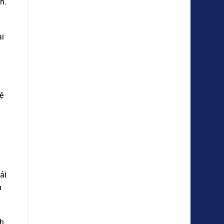
àn.
ại
ệ
ải
n
nh