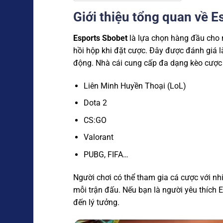
Giới thiệu tổng quan về 
Esports Sbobet
là lựa chọn hàng đầu cho 
hồi hộp khi đặt cược. Đây được đánh giá 
động. Nhà cái cung cấp đa dạng kèo cược
Liên Minh Huyền Thoại (LoL)
Dota 2
CS:GO
Valorant
PUBG, FIFA…
Người chơi có thể tham gia cá cược với nh
mỗi trận đấu. Nếu bạn là người yêu thích 
đến lý tưởng.