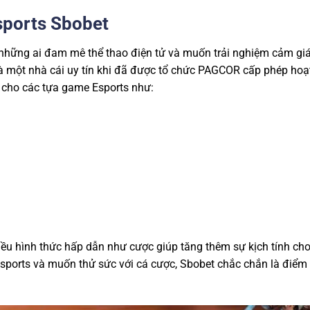
Esports Sbobet
những ai đam mê thể thao điện tử và muốn trải nghiệm cảm gi
là một nhà cái uy tín khi đã được tổ chức PAGCOR cấp phép hoạ
 cho các tựa game Esports như:
iều hình thức hấp dẫn như cược giúp tăng thêm sự kịch tính ch
Esports và muốn thử sức với cá cược, Sbobet chắc chắn là điểm