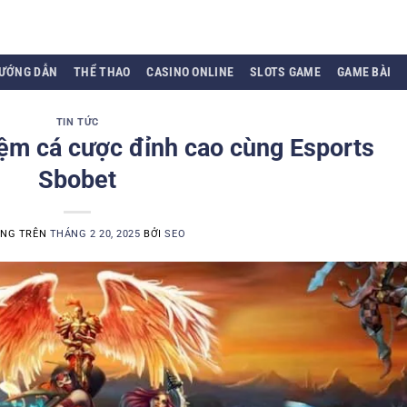
ƯỚNG DẪN
THỂ THAO
CASINO ONLINE
SLOTS GAME
GAME BÀI
TIN TỨC
iệm cá cược đỉnh cao cùng Esports
Sbobet
ĂNG TRÊN
THÁNG 2 20, 2025
BỞI
SEO